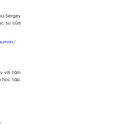
hư Sergey
úc sư của
bauman/
ây với tấm
h học tập.
0