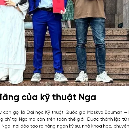
đăng của kỹ thuật Nga
 còn gọi là Đại học Kỹ thuật Quốc gia Moskva Bauman – l
ng chỉ tại Nga mà còn trên toàn thế giới. Được thành lập từ
ủa Nga, nơi đào tạo ra hàng ngàn kỹ sư, nhà khoa học, chuyê