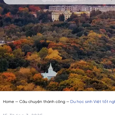
Home
—
Câu chuyện thành công
—
Du học sinh Việt tốt n