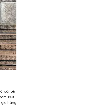
à cái tên
 năm 1830,
n gia hàng