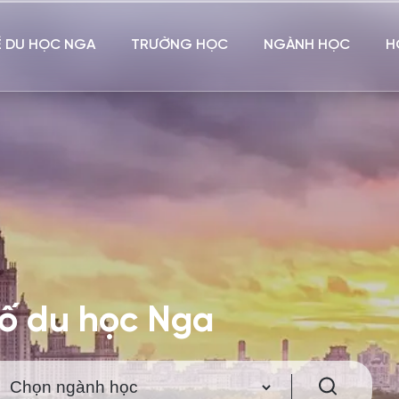
Ề DU HỌC NGA
TRƯỜNG HỌC
NGÀNH HỌC
H
hố du học Nga