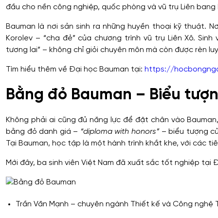
đầu cho nền công nghiệp, quốc phòng và vũ trụ Liên bang
Bauman là nơi sản sinh ra những huyền thoại kỹ thuật. N
Korolev – “cha đẻ” của chương trình vũ trụ Liên Xô. Sin
tương lai” – không chỉ giỏi chuyên môn mà còn được rèn luy
Tìm hiểu thêm về Đại học Bauman tại:
https://hocbongng
Bằng đỏ Bauman – Biểu tượn
Không phải ai cũng đủ năng lực để đặt chân vào Bauman, v
bằng đỏ danh giá –
“diploma with honors”
– biểu tượng củ
Tại Bauman, học tập là một hành trình khắt khe, với các ti
Mới đây, ba sinh viên Việt Nam đã xuất sắc tốt nghiệp tại
Trần Văn Mạnh – chuyên ngành Thiết kế và Công nghệ Thi