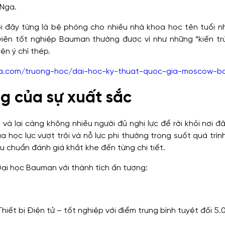
 Nga.
ơi đây từng là bệ phóng cho nhiều nhà khoa học tên tuổi n
h viên tốt nghiệp Bauman thường được ví như những “kiến tr
ện ý chí thép.
a.com/truong-hoc/dai-hoc-ky-thuat-quoc-gia-moscow-
g của sự xuất sắc
à lại càng không nhiều người đủ nghị lực để rời khỏi nơi đ
a học lực vượt trội và nỗ lực phi thường trong suốt quá trìn
êu chuẩn đánh giá khắt khe đến từng chi tiết.
 Đại học Bauman với thành tích ấn tượng:
ết bị Điện tử – tốt nghiệp với điểm trung bình tuyệt đối 5.