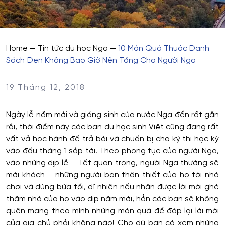
Home
—
Tin tức du học Nga
—
10 Món Quà Thuộc Danh
Sách Đen Không Bao Giờ Nên Tặng Cho Người Nga
19 Tháng 12, 2018
Ngày lễ năm mới và giáng sinh của nước Nga đến rất gần
rồi, thời điểm này các bạn du học sinh Việt cũng đang rất
vất vả học hành để trả bài và chuẩn bị cho kỳ thi học kỳ
vào đầu tháng 1 sắp tới. Theo phong tục của người Nga,
vào những dịp lễ – Tết quan trọng, người Nga thường sẽ
mời khách – những người bạn thân thiết của họ tới nhà
chơi và dùng bữa tối, dĩ nhiên nếu nhận được lời mời ghé
thăm nhà của họ vào dịp năm mới, hẳn các bạn sẽ không
quên mang theo mình những món quà để đáp lại lời mời
của gia chủ phải không nào! Cho dù bạn có xem những