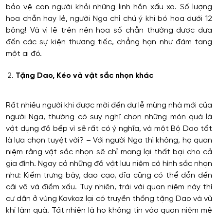
bảo vệ con người khỏi những linh hồn xấu xa. Số lượng
hoa chẵn hay lẻ, người Nga chỉ chú ý khi bó hoa dưới 12
bông! Và vì lẽ trên nên hoa số chẵn thường được đưa
đến các sự kiện thương tiếc, chẳng hạn như đám tang
một ai đó.
Tặng Dao, Kéo và vật sắc nhọn khác
Rất nhiều người khi được mời đến dự lễ mừng nhà mới của
người Nga, thường có suy nghĩ chọn những món quà là
vật dụng đồ bếp vì sẽ rất có ý nghĩa, và một Bộ Dao tốt
là lựa chọn tuyệt vời? – Với người Nga thì không, họ quan
niệm rằng vật sắc nhọn sẽ chỉ mang lại thất bại cho cả
gia đình. Ngay cả những đồ vật lưu niệm có hình sắc nhọn
như: Kiếm trưng bày, dao cạo, dĩa cũng có thể dẫn đến
cãi vã và điềm xấu. Tuy nhiên, trái với quan niệm này thì
cư dân ở vùng Kavkaz lại có truyền thống tặng Dao và vũ
khí làm quà. Tất nhiên là họ không tin vào quan niệm mê