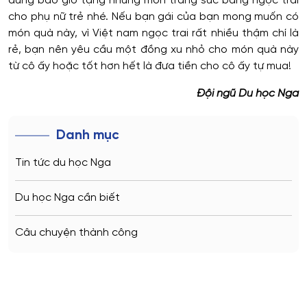
đừng bao giờ tặng những món trang sức bằng ngọc trai
cho phụ nữ trẻ nhé. Nếu bạn gái của bạn mong muốn có
món quà này, vì Việt nam ngọc trai rất nhiều thậm chí là
rẻ, bạn nên yêu cầu một đồng xu nhỏ cho món quà này
từ cô ấy hoặc tốt hơn hết là đưa tiền cho cô ấy tự mua!
Đội ngũ Du học Nga
Danh mục
Tin tức du học Nga
Du học Nga cần biết
Câu chuyện thành công