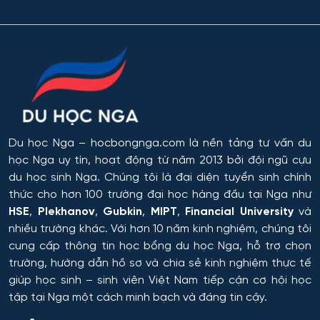
Du học Nga
– hocbongnga.com là nền tảng tư vấn du
học Nga uy tín, hoạt động từ năm 2013 bởi đội ngũ cựu
du học sinh Nga. Chúng tôi là đại diện tuyển sinh chính
thức cho hơn 100 trường đại học hàng đầu tại Nga như
HSE
,
Plekhanov
,
Gubkin
,
MIPT
,
Financial University
và
nhiều trường khác. Với hơn 10 năm kinh nghiệm, chúng tôi
cung cấp thông tin
học bổng du học Nga
, hỗ trợ chọn
trường, hướng dẫn hồ sơ và chia sẻ kinh nghiệm thực tế
giúp học sinh – sinh viên Việt Nam tiếp cận cơ hội học
tập tại Nga một cách minh bạch và đáng tin cậy.