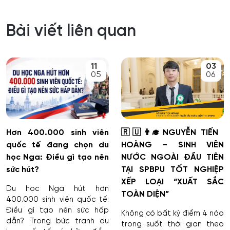
Bài viết liên quan
11
03
05
06
Hơn 400.000 sinh viên
🇷🇺👨‍🎓NGUYỄN TIẾN
quốc tế đang chọn du
HOÀNG – SINH VIÊN
học Nga: Điều gì tạo nên
NƯỚC NGOÀI ĐẦU TIÊN
sức hút?
TẠI SPBPU TỐT NGHIỆP
XẾP LOẠI “XUẤT SẮC
Du học Nga hút hơn
TOÀN DIỆN”
400.000 sinh viên quốc tế:
Điều gì tạo nên sức hấp
Không có bất kỳ điểm 4 nào
dẫn? Trong bức tranh du
trong suốt thời gian theo