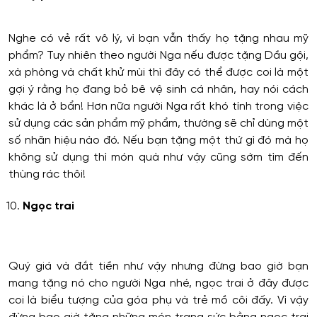
Nghe có vẻ rất vô lý, vì bạn vẫn thấy họ tặng nhau mỹ
phẩm? Tuy nhiên theo người Nga nếu được tặng Dầu gội,
xà phòng và chất khử mùi thì đây có thể được coi là một
gợi ý rằng họ đang bỏ bê vệ sinh cá nhân, hay nói cách
khác là ở bẩn! Hơn nữa người Nga rất khó tính trong việc
sử dụng các sản phẩm mỹ phẩm, thường sẽ chỉ dùng một
số nhãn hiệu nào đó. Nếu bạn tặng một thứ gì đó mà họ
không sử dụng thì món quà như vậy cũng sớm tìm đến
thùng rác thôi!
Ngọc trai
Quý giá và đắt tiền như vậy nhưng đừng bao giờ bạn
mang tặng nó cho người Nga nhé, ngọc trai ở đây được
coi là biểu tượng của góa phụ và trẻ mồ côi đấy. Vì vậy