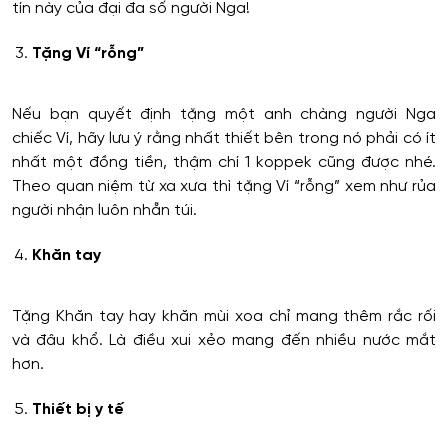
tín này của đại đa số người Nga!
Tặng Ví “rỗng”
Nếu bạn quyết định tặng một anh chàng người Nga
chiếc Ví, hãy lưu ý rằng nhất thiết bên trong nó phải có ít
nhất một đồng tiền, thậm chí 1 koppek cũng được nhé.
Theo quan niệm từ xa xưa thì tặng Ví “rỗng” xem như rủa
người nhận luôn nhẵn túi.
Khăn tay
Tặng Khăn tay hay khăn mùi xoa chỉ mang thêm rắc rối
và đâu khổ. Là điều xui xẻo mang đến nhiều nước mắt
hơn.
Thiết bị y tế