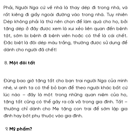
Phải, Người Nga cứ về nhà là thay dép đi trong nhà, và
rất kiêng đi giầy ngoài đường vào trong nhà. Tuy nhiên
Dép không phải là thứ nên chọn để làm quà cho họ, bởi
tặng dép ở đây được xem là xui xẻo liên quan đến bệnh
tật, sớm bị bệnh đi bệnh viên hoặc có thể là cái chết.
Đặc biệt là đôi dép màu trắng, thường được sử dụng để
dành cho người đã chết!
Một đôi tất
Đừng bao giờ tặng tất cho bạn trai người Nga của mình
nhé, vì anh ta có thể bỏ bạn để theo người khác bất cứ
lúc nào – đây là một trong những quan niệm của họ,
tặng tất cũng có thể gây ra cãi vã trong gia đình. Tất –
thường chỉ dành cho Mẹ tặng con trai để sớm lập gia
đình hay bớt phụ thuộc vào gia đình.
Mỹ phẩm?