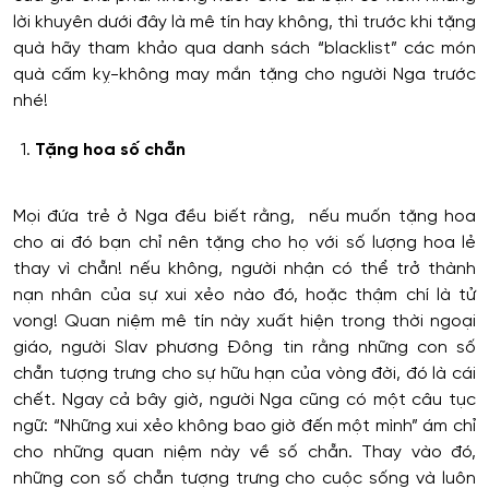
lời khuyên dưới đây là mê tín hay không, thì trước khi tặng
quà hãy tham khảo qua danh sách “blacklist” các món
quà cấm kỵ-không may mắn tặng cho người Nga trước
nhé!
Tặng hoa số chẵn
Mọi đứa trẻ ở Nga đều biết rằng, nếu muốn tặng hoa
cho ai đó bạn chỉ nên tặng cho họ với số lượng hoa lẻ
thay vì chẵn! nếu không, người nhận có thể trở thành
nạn nhân của sự xui xẻo nào đó, hoặc thậm chí là tử
vong! Quan niệm mê tín này xuất hiện trong thời ngoại
giáo, người Slav phương Đông tin rằng những con số
chẵn tượng trưng cho sự hữu hạn của vòng đời, đó là cái
chết. Ngay cả bây giờ, người Nga cũng có một câu tục
ngữ: “Những xui xẻo không bao giờ đến một mình” ám chỉ
cho những quan niệm này về số chẵn. Thay vào đó,
những con số chẵn tượng trưng cho cuộc sống và luôn