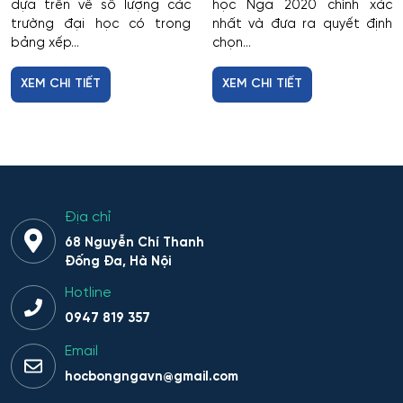
dựa trên về số lượng các
học Nga 2020 chính xác
trường đại học có trong
nhất và đưa ra quyết định
bảng xếp...
chọn...
XEM CHI TIẾT
XEM CHI TIẾT
Địa chỉ
68 Nguyễn Chí Thanh
Đống Đa, Hà Nội
Hotline
0947 819 357
Email
hocbongngavn@gmail.com