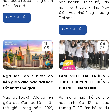
học quốc tế, có những điểm
học ngành "Thiết kế, vận
đến luôn xuất...
hành Kỹ thuật - Nhà Máy
điện Hạt Nhân" tại Trường
XEM CHI TIẾT
Đại học...
XEM CHI TIẾT
11
06
05
06
Nga lọt Top-3 nước có
LÀM VIỆC TẠI TRƯỜNG
nền giáo dục bậc đại học
THPT CHUYÊN LÊ HỒNG
tốt nhất thế giới
PHONG – NAM ĐỊNH
Nga lọt Top-3 nước có nền
Với mong muốn hỗ trợ cho
giáo dục đại học tốt nhất
học sinh lớp 12 tại các
thế giới trong năm 2021,
trường THPT làm hồ sơ du