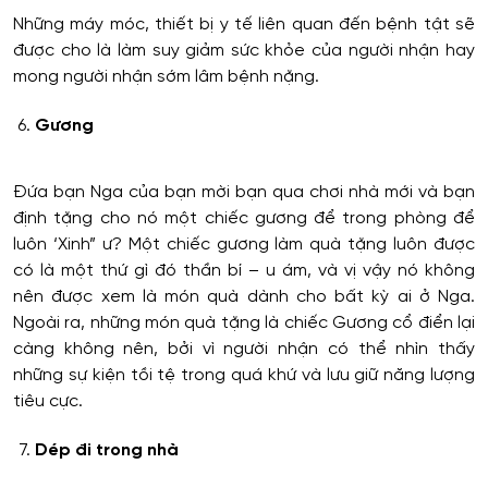
Những máy móc, thiết bị y tế liên quan đến bệnh tật sẽ
được cho là làm suy giảm sức khỏe của người nhận hay
mong người nhận sớm lâm bệnh nặng.
Gương
Đứa bạn Nga của bạn mời bạn qua chơi nhà mới và bạn
định tặng cho nó một chiếc gương để trong phòng để
luôn ‘Xinh” ư? Một chiếc gương làm quà tặng luôn được
có là một thứ gì đó thần bí – u ám, và vị vậy nó không
nên được xem là món quà dành cho bất kỳ ai ở Nga.
Ngoài ra, những món quà tặng là chiếc Gương cổ điển lại
càng không nên, bởi vì người nhận có thể nhìn thấy
những sự kiện tồi tệ trong quá khứ và lưu giữ năng lượng
tiêu cực.
Dép đi trong nhà