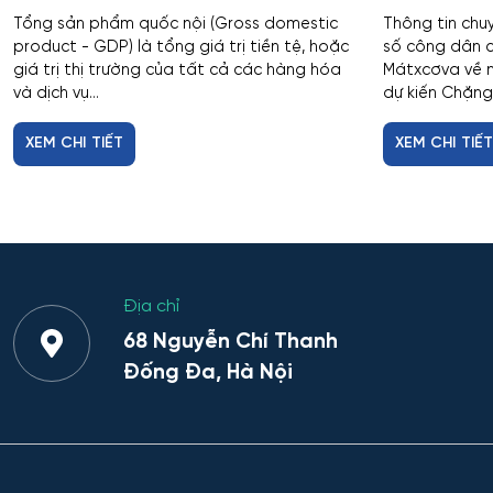
Tổng sản phẩm quốc nội (Gross domestic
Thông tin chu
product - GDP) là tổng giá trị tiền tệ, hoặc
số công dân c
giá trị thị trường của tất cả các hàng hóa
Mátxcơva về n
và dịch vụ...
dự kiến Chặng
XEM CHI TIẾT
XEM CHI TIẾ
Địa chỉ
68 Nguyễn Chí Thanh
Đống Đa, Hà Nội