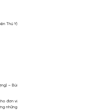
̣n Thú Y)
ng) – Bùi
cho đơn vị
ừng những