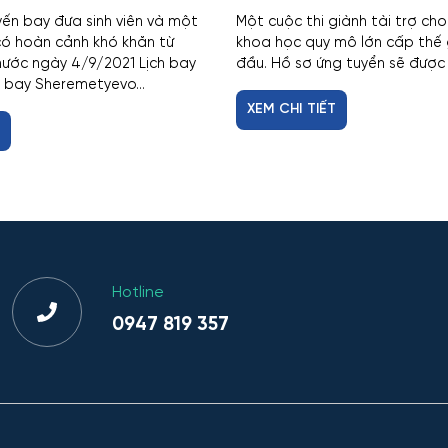
yến bay đưa sinh viên và một
Một cuộc thi giành tài trợ ch
ó hoàn cảnh khó khăn từ
khoa học quy mô lớn cấp thế 
ước ngày 4/9/2021 Lịch bay
đầu. Hồ sơ ứng tuyển sẽ được 
 bay Sheremetyevo...
XEM CHI TIẾT
T
Hotline
0947 819 357