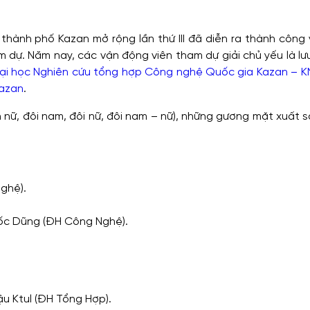
thành phố Kazan mở rộng lần thứ III đã diễn ra thành công 
ham dự. Năm nay, các vận động viên tham dự giải chủ yếu là lư
ại học Nghiên cứu tổng hợp Công nghệ Quốc gia Kazan – 
Kazan
.
ữ, đôi nam, đôi nữ, đôi nam – nữ), những gương mặt xuất să
hệ).
ốc Dũng (ĐH Công Nghệ).
u Ktul (ĐH Tổng Hợp).