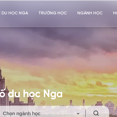
Ề DU HỌC NGA
TRƯỜNG HỌC
NGÀNH HỌC
H
hố du học Nga