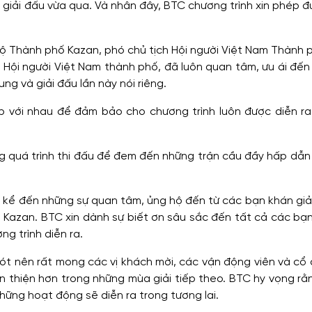
 giải đấu vừa qua. Và nhân đây, BTC chương trình xin phép đượ
 Chi bộ Thành phố Kazan, phó chủ tịch Hội người Việt Nam Thành
 và Hội người Việt Nam thành phố, đã luôn quan tâm, ưu ái đến
g và giải đấu lần này nói riêng.
ợp với nhau để đảm bảo cho chương trình luôn được diễn ra 
g quá trình thi đấu để đem đến những trận cầu đầy hấp dẫ
ng kể đến những sự quan tâm, ủng hộ đến từ các bạn khán g
 Kazan. BTC xin dành sự biết ơn sâu sắc đến tất cả các ba
ng trình diễn ra.
 sót nên rất mong các vị khách mời, các vận động viên và c
 thiện hơn trong những mùa giải tiếp theo. BTC hy vọng rằng
những hoạt động sẽ diễn ra trong tương lai.