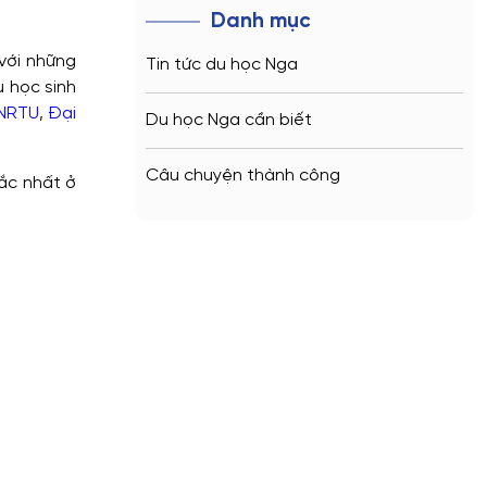
Danh mục
với những
Tin tức du học Nga
u học sinh
KNRTU
,
Đại
Du học Nga cần biết
Câu chuyện thành công
́c nhất ở