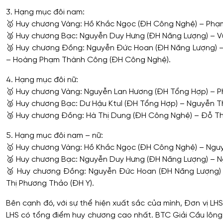
3. Hạng mục đôi nam:
🥇 Huy chương Vàng: Hồ Khắc Ngọc (ĐH Công Nghệ) – Phạ
🥈 Huy chương Bạc: Nguyễn Duy Hưng (ĐH Năng Lượng) – Vu
🥉 Huy chương Đồng: Nguyễn Đức Hoan (ĐH Năng Lượng) – N
– Hoàng Phạm Thành Công (ĐH Công Nghệ).
4. Hạng mục đôi nữ:
🥇 Huy chương Vàng: Nguyễn Lan Hương (ĐH Tổng Hợp) – P
🥈 Huy chương Bạc: Dư Hậu Ktul (ĐH Tổng Hợp) – Nguyễn Th
🥉 Huy chương Đồng: Hà Thị Dung (ĐH Công Nghệ) – Đỗ Thi
5. Hạng mục đôi nam – nữ:
🥇 Huy chương Vàng: Hồ Khắc Ngọc (ĐH Công Nghệ) – Nguyê
🥈 Huy chương Bạc: Nguyễn Duy Hưng (ĐH Năng Lượng) – Ng
🥉 Huy chương Đồng: Nguyễn Đức Hoan (ĐH Năng Lượng) – 
Thị Phương Thảo (ĐH Y).
Bên cạnh đó, với sự thể hiện xuất sắc của mình, Đơn vi
LHS có tổng điểm huy chương cao nhất. BTC Giải Cầu lông L