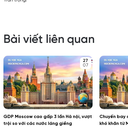
Trân trọng!
Bài viết liên quan
27
07
GDP Moscow cao gấp 3 lần Hà nội, vượt
Chuyến bay đ
trội so với các nước láng giềng
khó khăn từ