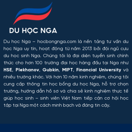
Du học Nga
– hocbongnga.com là nền tảng tư vấn du
học Nga uy tín, hoạt động từ năm 2013 bởi đội ngũ cựu
du học sinh Nga. Chúng tôi là đại diện tuyển sinh chính
thức cho hơn 100 trường đại học hàng đầu tại Nga như
HSE
,
Plekhanov
,
Gubkin
,
MIPT
,
Financial University
và
nhiều trường khác. Với hơn 10 năm kinh nghiệm, chúng tôi
cung cấp thông tin
học bổng du học Nga
, hỗ trợ chọn
trường, hướng dẫn hồ sơ và chia sẻ kinh nghiệm thực tế
giúp học sinh – sinh viên Việt Nam tiếp cận cơ hội học
tập tại Nga một cách minh bạch và đáng tin cậy.