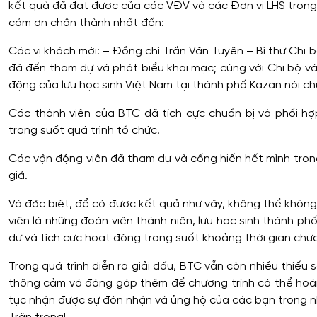
kết quả đã đạt được của các VĐV và các Đơn vị LHS trong
cảm ơn chân thành nhất đến:
Các vị khách mời: – Đồng chí Trần Văn Tuyên – Bí thư
đã đến tham dự và phát biểu khai mạc; cùng với Chi bộ
động của lưu học sinh Việt Nam tại thành phố Kazan nói chun
Các thành viên của BTC đã tích cực chuẩn bị và phối h
trong suốt quá trình tổ chức.
Các vận động viên đã tham dự và cống hiến hết mình tron
giả.
Và đặc biệt, để có được kết quả như vậy, không thể khô
viên là những đoàn viên thành niên, lưu học sinh thành phố
dự và tích cực hoạt động trong suốt khoảng thời gian chươ
Trong quá trình diễn ra giải đấu, BTC vẫn còn nhiều thiếu
thông cảm và đóng góp thêm để chương trình có thể hoàn
tục nhận được sự đón nhận và ủng hộ của các bạn trong 