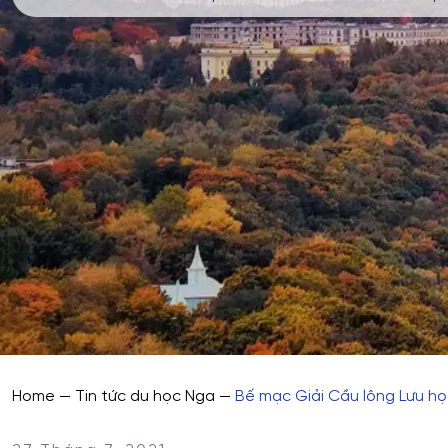
Home
—
Tin tức du học Nga
—
Bế mạc Giải Cầu lông Lưu học