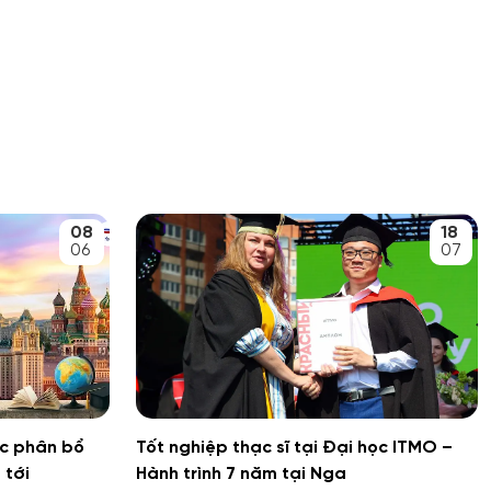
08
18
06
07
ợc phân bổ
Tốt nghiệp thạc sĩ tại Đại học ITMO –
 tới
Hành trình 7 năm tại Nga