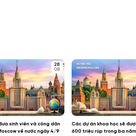
28
08
ưa sinh viên và công dân
Các dự án khoa học sẽ đư
 Moscow về nước ngày 4/9
600 triệu rúp trong ba năm