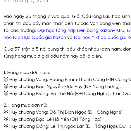
27 Tháng 7, 2021
Vào ngày 25 tháng 7 vừa qua, Giải Cầu lông Lưu học sinh 
phần thi đấu đầy mãn nhãn đến từ các Vận động viên t
tại các trường:
Đại học tổng hợp Liên bang Kazan- KFU
,
Đ
học Điện lực Quốc gia Kazan
và
Đại học Y khoa quốc gia 
Qua 57 trận ở 5 nội dung thi đấu khác nhau (đơn nam, đơn n
từng hạng mục ở giải đấu năm nay đã lộ diện.
1. Hạng mục đơn nam:
🥇 Huy chương Vàng: Hoàng Phạm Thành Công (ĐH Công Ng
🥈 Huy chương Bạc: Nguyễn Đức Huy (ĐH Năng Lượng).
🥉 Huy chương Đồng: Võ Thế Hải (ĐH Công Nghệ), Trần Qu
2. Hạng mục đơn nữ:
🥇 Huy chương Vàng: Đỗ Thị Bích Ngọc (ĐH Công Nghệ).
🥈 Huy chương Bạc: Lê Hải Yến (ĐH Tổng Hợp).
🥉 Huy chương Đồng: Lê Thị Ngọc Lan (ĐH Tổng Hợp), Dư Hậ