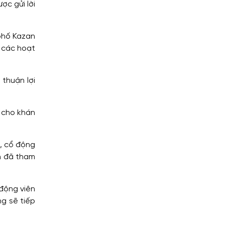
c gửi lời
 phố Kazan
 các hoạt
thuận lợi
n cho khán
iả, cổ động
̣n đã tham
ổ động viên
 sẽ tiếp