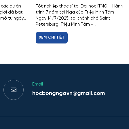
o các dự án
Tốt nghiệp thạc sĩ tại Đại học ITMO – Hành
giới đã bắt
trình 7 năm tại Nga của Triệu Minh Tâm
mở từ ngày...
Ngày 14/7/2025, tại thành phố Saint
Petersburg, Triệu Minh Tâm –...
XEM CHI TIẾT
Email
hocbongngavn@gmail.com