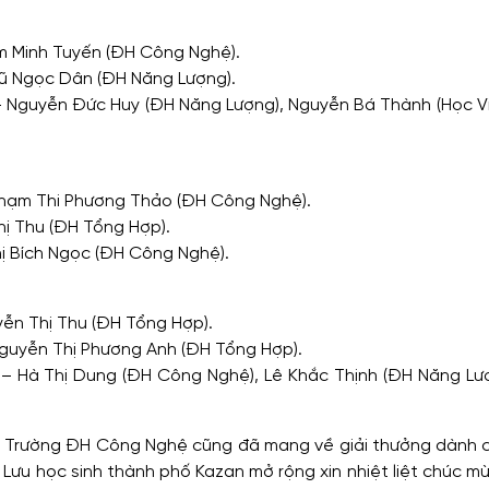
m Minh Tuyến (ĐH Công Nghệ).
̃ Ngọc Dân (ĐH Năng Lượng).
guyễn Đức Huy (ĐH Năng Lượng), Nguyễn Bá Thành (Học Viê
hạm Thi Phương Thảo (ĐH Công Nghệ).
ị Thu (ĐH Tổng Hợp).
̣ Bích Ngọc (ĐH Công Nghệ).
̃n Thị Thu (ĐH Tổng Hợp).
uyễn Thị Phương Anh (ĐH Tổng Hợp).
Hà Thị Dung (ĐH Công Nghệ), Lê Khắc Thịnh (ĐH Năng Lượ
̣ LHS Trường ĐH Công Nghệ cũng đã mang về giải thưởng dành 
ưu học sinh thành phố Kazan mở rộng xin nhiệt liệt chúc m